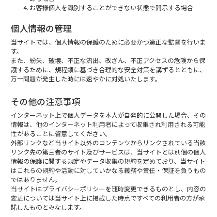
お客様個人を識別することができない状態で開示する場合
個人情報の管理
当サイトでは、個人情報の保護のために必要かつ適正な監督を行いま
す。
また、紛失、破壊、不正な流出、改ざん、不正アクセスの危険から保
護するために、規程類に基づき合理的な安全対策を講ずるとともに、
万一問題が発生した時には速やかに対処いたします。
その他の注意事項
インターネット上で個人データを本人が自発的に公開した場合、その
情報は、他のインターネット利用者によって収集され利用される可能
性があることに留意してください。
外部リンクなど当サイト以外のコンテンツからリンクされている当該
リンク先の第三者のサイト及びサービスは、当サイトとは別個の個人
情報の保護に関する規定やデータ収集の規約を定めており、当サイト
はこれらの規約や活動に対していかなる義務や責任・保証を負うもの
ではありません。
当サイトはプライバシーポリシーを随時変更できるものとし、内容の
変更については当サイト上に掲載した時点ですべての利用者の方が承
諾したものとみなします。