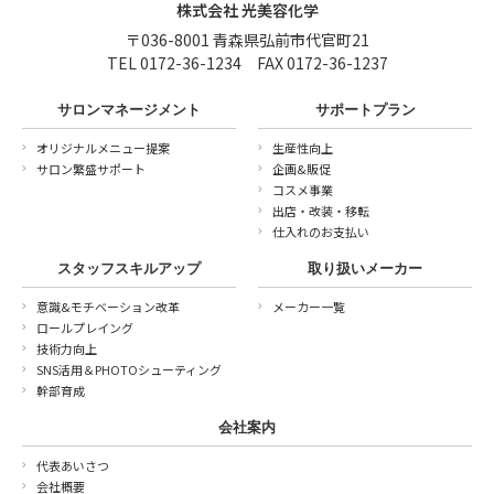
株式会社 光美容化学
〒036-8001 青森県弘前市代官町21
TEL 0172-36-1234 FAX 0172-36-1237
サロンマネージメント
サポートプラン
オリジナルメニュー提案
生産性向上
サロン繁盛サポート
企画&販促
コスメ事業
出店・改装・移転
仕入れのお支払い
スタッフスキルアップ
取り扱いメーカー
意識&モチベーション改革
メーカー一覧
ロールプレイング
技術力向上
SNS活用＆PHOTOシューティング
幹部育成
会社案内
代表あいさつ
会社概要